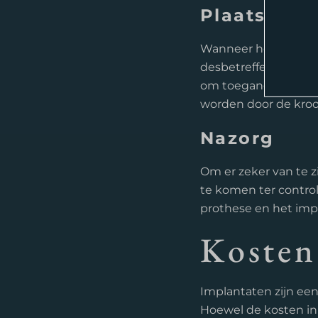
Plaatsen v
Complexe Parodontologie.
Implantologie
.
Wanneer het kaakbot 
desbetreffende proth
Gnatologie.
om toegang tot het i
Gebitsslijtage
.
worden door de kroon
Esthetische tandheelkunde
.
Nazorg
Om er zeker van te z
te komen ter control
prothese en het imp
Kosten
Implantaten zijn ee
Hoewel de kosten in