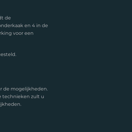
dt de
onderkaak en 4 in de
rking voor een
esteld.
er de mogelijkheden.
e technieken zult u
ijkheden.