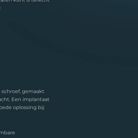
:
s schroef, gemaakt
acht. Een implantaat
ede oplossing bij:
embare