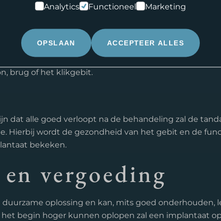
Oriënterend Gesp
Analytics
Functioneel
Marketing
an de prothese
Advies kosteloos.
voldoende hersteld is, kan de tandarts over gaan tot h
Angst en Narcose
OPSLAAN
ACCEPTEER ALLES
ese. Tijdens deze behandeling zal de tandarts het kaak
mplantaat te verschaffen. De tijdelijke prothese zal ve
, brug of het klikgebit.
ijn dat alle goed verloopt na de behandeling zal de tand
e. Hierbij wordt de gezondheid van het gebit en de funct
lantaat bekeken.
 en vergoeding
n duurzame oplossing en kan, mits goed onderhouden, 
 het begin hoger kunnen oplopen zal een implantaat op