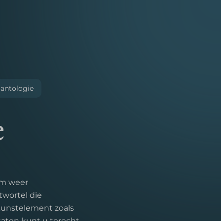
antologie
e
om weer
twortel die
kunstelement zoals
taten kunt u terecht