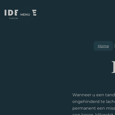
MENU
Home
Wanneer u een tand 
ongehinderd te lache
permanent een misse
een kroon, klikgebit