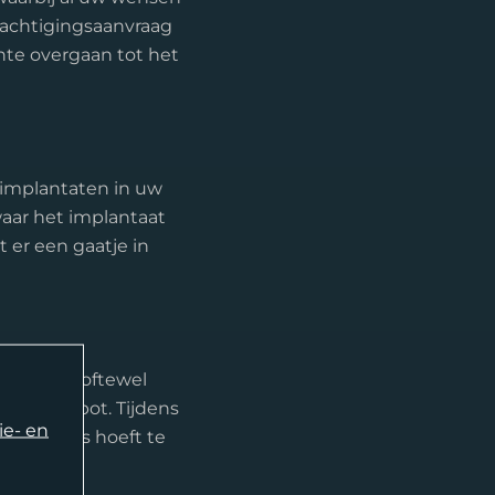
machtigingsaanvraag
nte overgaan tot het
 implantaten in uw
waar het implantaat
 er een gaatje in
speriode, oftewel
 het kaakbot. Tijdens
ie- en
 tandeloos hoeft te