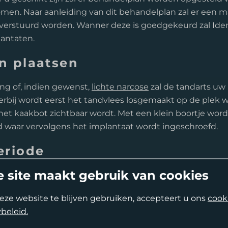
men. Naar aanleiding van dit behandelplan zal er een 
 verstuurd worden. Wanner deze is goedgekeurd zal Ide
lantaten.
n plaatsen
ng of, indien gewenst,
lichte narcose
zal de tandarts uw
erbij wordt eerst het tandvlees losgemaakt op de plek 
t kaakbot zichtbaar wordt. Met een klein boortje wordt
 waar vervolgens het implantaat wordt ingeschroefd.
eriode
 site maakt gebruik van cookies
n de kroon, brug of prothese moet er eerst een inheling
inden. Tijdens deze periode groeit het implantaat vast in
eze website te blijven gebruiken, accepteert u ons
cook
 er een tijdelijke prothese worden geplaatst zodat u niet
beleid.
Second Opinion