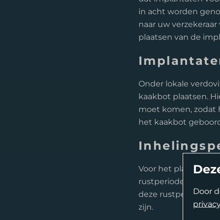
in acht worden geno
naar uw verzekeraar
plaatsen van de imp
Implantate
Onder lokale verdovi
kaakbot plaatsen. Hi
moet komen, zodat he
het kaakbot geboord
Inhelingsp
Deze
Voor het plaatsen va
rustperiode, plaatsv
Door d
deze rustperiode zal
privacy
zijn.
Complexe Endodontologie.