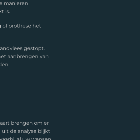
ee manieren
 is.
 of prothese het
andvlees gestopt.
j het aanbrengen van
den.
kaart brengen om er
uit de analyse blijkt
waarbij al uw wensen