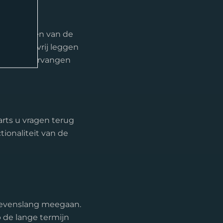
rek
et plaatsen van de
bot weer vrij leggen
rvolgens vervangen
arts u vragen terug
ionaliteit van de
levenslang meegaan.
 de lange termijn