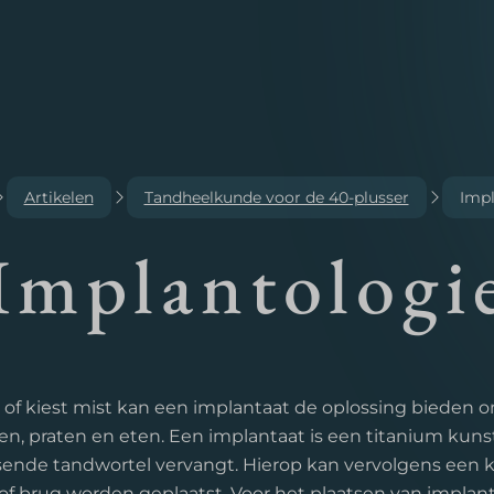
Artikelen
Tandheelkunde voor de 40-plusser
Impl
Implantologi
of kiest mist kan een implantaat de oplossing bieden 
n, praten en eten. Een implantaat is een titanium kuns
nde tandwortel vervangt. Hierop kan vervolgens een 
 of brug worden geplaatst. Voor het plaatsen van implan