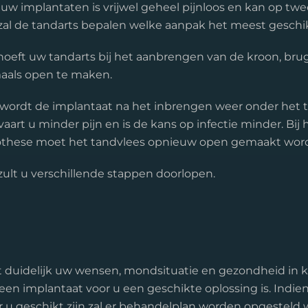
uw implantaten is vrijwel geheel pijnloos en kan op tw
 zal de tandarts bepalen welke aanpak het meest geschikt
oeft uw tandarts bij het aanbrengen van de kroon, brug
aals open te maken.
wordt de implantaat na het inbrengen weer onder het t
aart u minder pijn en is de kans op infectie minder. Bi
rothese moet het tandvlees opnieuw open gemaakt wor
ult u verschillende stappen doorlopen.
st duidelijk uw wensen, mondsituatie en gezondheid in 
 een implantaat voor u een geschikte oplossing is. Indien 
 u geschikt zijn zal er behandelplan worden opgesteld 