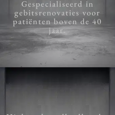
Gespecialiseerd in
gebitsrenovaties voor
patiënten boven de 40
jaar.