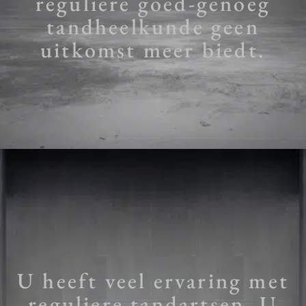
reguliere goed-genoeg
tandheelkunde geen
uitkomst meer biedt.
U heeft veel ervaring met
reguliere tandartsen. U