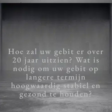
Hoe zal uw gebit er over
20 jaar uitzien? Wat is
nodig om uw gebit op
langere termijn
hoogwaardig stabiel en
gezond te houden?