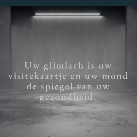
Uw glimlach is uw
visitekaartje en uw mond
de spiegel van uw
gezondheid.