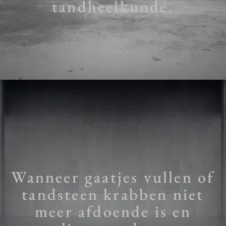
tandheelkunde.
Wanneer gaatjes vullen of
tandsteen krabben niet
meer afdoende is en