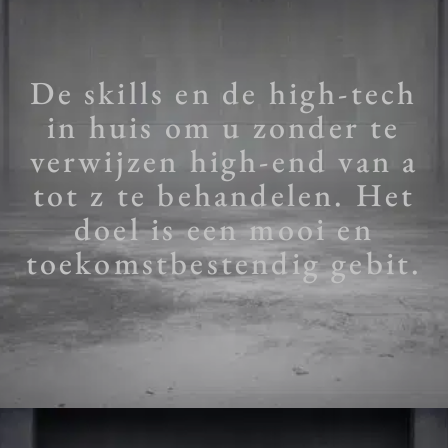
De skills en de high-tech
in huis om u zonder te
verwijzen high-end van a
tot z te behandelen. Het
doel is een mooi en
toekomstbestendig gebit.