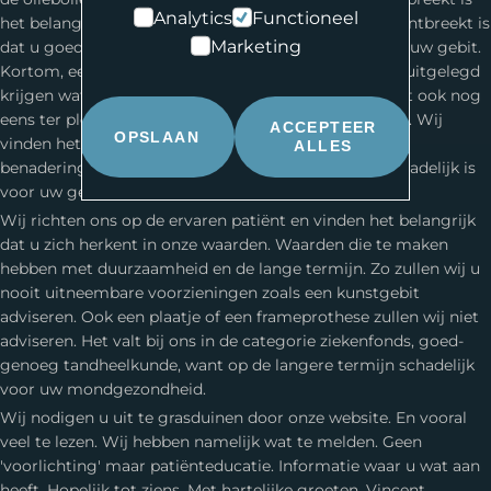
Complexe Parodontologie.
Advies kosteloos.
Analytics
Functioneel
het belang van een goede behandelrelatie. Wat ook ontbreekt is
Implantologie
.
Marketing
dat u goed geïnformeerd bent over de toekomst van uw gebit.
Angst en Narcose
Kortom, een lange termijn visie. Ad-hoc aan de stoel uitgelegd
Gnatologie.
krijgen wat de behandelmogelijkheden zijn en u moet ook nog
eens ter plekke in de tandartsstoel een besluit nemen. Wij
Gebitsslijtage
.
ACCEPTEER
OPSLAAN
vinden het belangrijk dat u gaat ontdekken dat deze
ALLES
Esthetische tandheelkunde
.
benadering niet meer van deze tijd en uiteindelijk schadelijk is
voor uw gebit.
Wij richten ons op de ervaren patiënt en vinden het belangrijk
dat u zich herkent in onze waarden. Waarden die te maken
hebben met duurzaamheid en de lange termijn. Zo zullen wij u
nooit uitneembare voorzieningen zoals een kunstgebit
adviseren. Ook een plaatje of een frameprothese zullen wij niet
adviseren. Het valt bij ons in de categorie ziekenfonds, goed-
genoeg tandheelkunde, want op de langere termijn schadelijk
voor uw mondgezondheid.
Wij nodigen u uit te grasduinen door onze website. En vooral
veel te lezen. Wij hebben namelijk wat te melden. Geen
'voorlichting' maar patiënteducatie. Informatie waar u wat aan
heeft. Hopelijk tot ziens. Met hartelijke groeten, Vincent