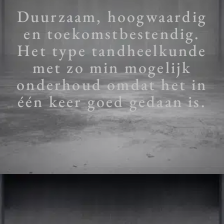
Duurzaam, hoogwaardig
en toekomstbestendig.
Het type tandheelkunde
met zo min mogelijk
onderhoud omdat het in
één keer goed gedaan is.