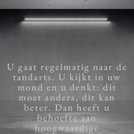
U gaat regelmatig naar de
tandarts. U kijkt in uw
mond en u denkt: dit
moet anders, dit kan
beter. Dan heeft u
behoefte aan
hoogwaardige