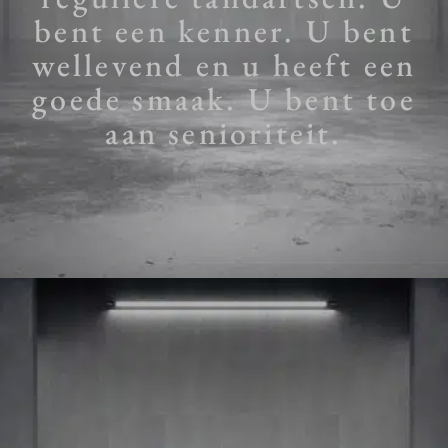
bent een kenner. U bent
wellevend en u heeft een
goede smaak. U bent toe
aan senioriteit.