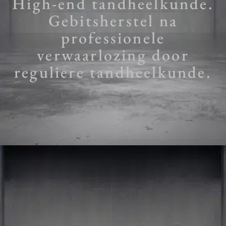
High-end tandheelkunde.
Gebitsherstel na
professionele
verwaarlozing door
reguliere tandheelkunde.