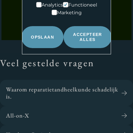
Complexe Parodontologie
Advies kosteloos.
Analytics
Functioneel
(tandvleesbehandelingen).
Marketing
Angst en Narcose
Implantologie
.
Gnatologie
(kaakgewrichtsklachten).
ACCEPTEER
OPSLAAN
ALLES
Gebitsslijtage
.
Esthetische tandheelkunde
.
Veel gestelde vragen
Waarom reparatietandheelkunde schadelijk
is.
All-on-X