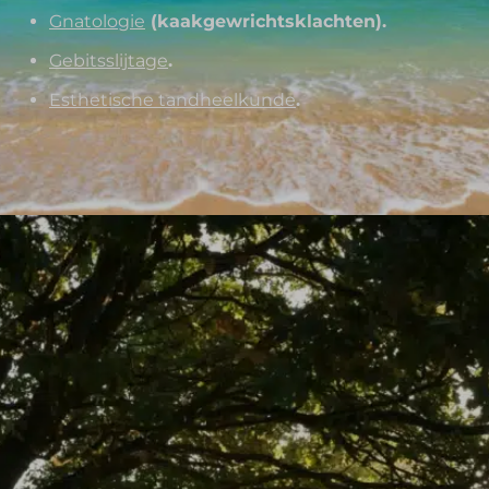
Gnatologie
(kaakgewrichtsklachten).
Gebitsslijtage
.
Esthetische tandheelkunde
.