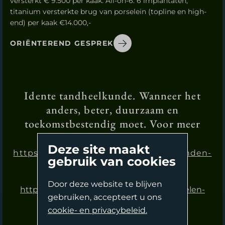
versterkt € 9.500 per kaak. All-on-6: 6 implantaten,
titanium versterkte brug van porselein (topline en high-
end) per kaak €14.000,-
ORIËNTEREND GESPREK
Idente tandheelkunde. Wanneer het
anders, beter, duurzaam en
toekomstbestendig moet. Voor meer
informatie op onze site.
Deze site maakt
https://www.idente.nl/thema/vaste-tanden-
gebruik van cookies
en-kiezen-in-een-dag/
Door deze website te blijven
https://www.idente.nl/thema/wij-behandelen-
Second Opinion
Complexe Endodontologie
gebruiken, accepteert u ons
graag-patienten-met-complexe-
(wortelkanaalbehandelingen).
cookie- en privacybeleid.
Oriënterend Gesprek
tandheelkundige-problemen/