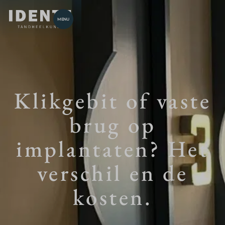
MENU
Klikgebit of vaste
brug op
implantaten? Het
verschil en de
kosten.