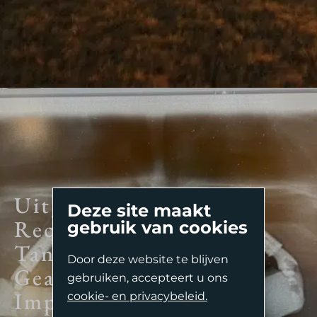
Uitgebreide
Deze site maakt
Reconstructieve
gebruik van cookies
Tandheelkunde &
Door deze website te blijven
Geavanceerde
Second Opinion
gebruiken, accepteert u ons
Implantologie.
Complexe Endodontologie.
cookie- en privacybeleid.
Oriënterend Gesprek