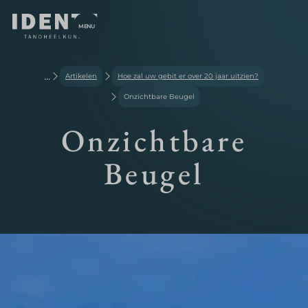
MENU
...
Artikelen
Hoe zal uw gebit er over 20 jaar uitzien?
Onzichtbare Beugel
Onzichtbare
Beugel