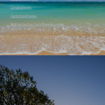
Gnatologie.
Gebitsslijtage
.
Esthetische tandheelkunde
.