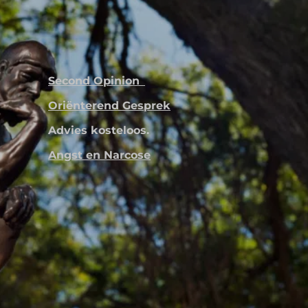
Second Opinion
Oriënterend Gesprek
Advies kosteloos.
Angst en Narcose