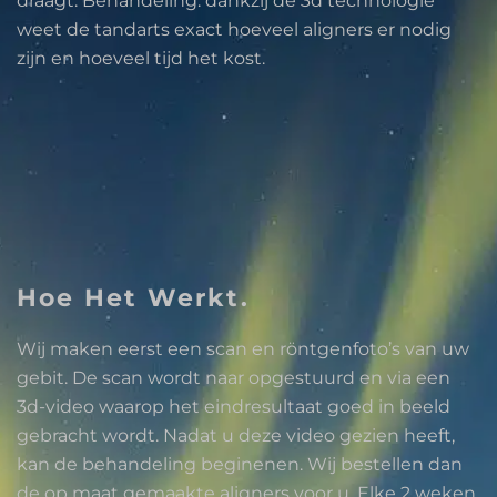
draagt. Behandeling: dankzij de 3d technologie
weet de tandarts exact hoeveel aligners er nodig
zijn en hoeveel tijd het kost.
Hoe Het Werkt.
Wij maken eerst een scan en röntgenfoto’s van uw
gebit. De scan wordt naar opgestuurd en via een
3d-video waarop het eindresultaat goed in beeld
gebracht wordt. Nadat u deze video gezien heeft,
kan de behandeling beginenen. Wij bestellen dan
de op maat gemaakte aligners voor u. Elke 2 weken