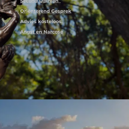
Second Opinion
Oriënterend Gesprek
Advies kosteloos.
Angst en Narcose