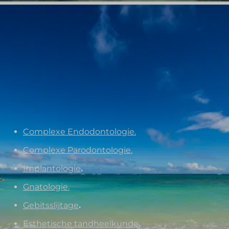
Complexe Endodontologie.
Complexe Parodontologie.
Implantologie
.
Gnatologie.
Gebitsslijtage
.
Esthetische tandheelkunde
.