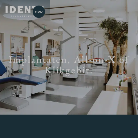
MENU
Implantaten, All-on-X of
Klikgebit.