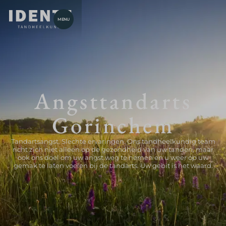
MENU
Angsttandarts
Gorinchem
Tandartsangst. Slechte ervaringen. Ons tandheelkundig team
richt zich niet alleen op de gezondheid van uw tanden, maar
ook ons doel om uw angst weg te nemen en u weer op uw
gemak te laten voelen bij de tandarts. Uw gebit is het waard.