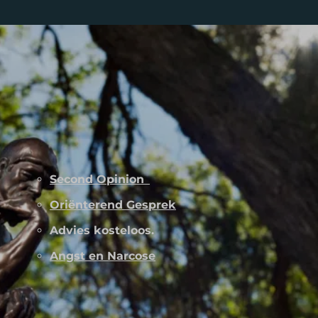
Second Opinion
Oriënterend Gesprek
Advies kosteloos.
Angst en Narcose