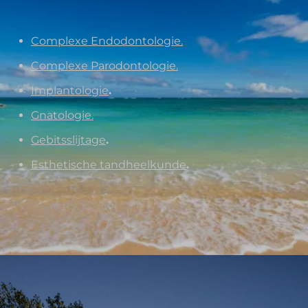
Complexe Endodontologie.
Complexe Parodontologie.
Implantologie
.
Gnatologie.
Gebitsslijtage
.
Esthetische tandheelkunde
.