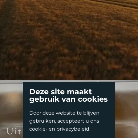
Deze site maakt
gebruik van cookies
Door deze website te blijven
Second Opinion
gebruiken, accepteert u ons
Uitgebreide
Complexe Endodontologie.
cookie- en privacybeleid.
Oriënterend Gesprek