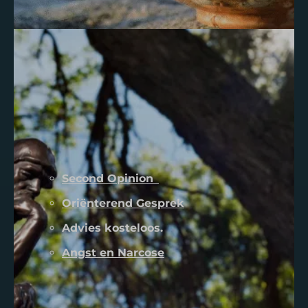
Second Opinion
Oriënterend Gesprek
Advies kosteloos.
Angst en Narcose