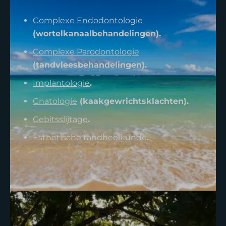
Complexe Endodontologie
(wortelkanaalbehandelingen).
Complexe Parodontologie
(tandvleesbehandelingen).
Implantologie
.
Gnatologie
(kaakgewrichtsklachten).
Gebitsslijtage
.
Esthetische tandheelkunde
.