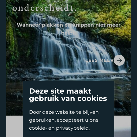
onderscheidt.
Wanneer plakken en knippen niet meer
helpt.
LEES MEER
Deze site maakt
gebruik van cookies
Door deze website te blijven
Second Opinion
Complexe Endodontologie
gebruiken, accepteert u ons
(wortelkanaalbehandelingen).
Naar aanleiding van wat u gelezen heeft wilt u
cookie- en privacybeleid.
Oriënterend Gesprek
Wanneer plakken en knippen niet meer helpt.
nader geïnformeerd worden.