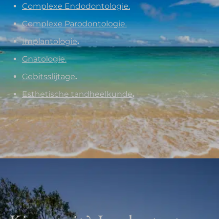
Complexe Endodontologie.
Complexe Parodontologie.
Implantologie
.
Gnatologie.
Gebitsslijtage
.
Esthetische tandheelkunde
.