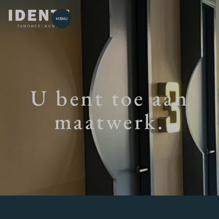
MENU
U bent toe aan
maatwerk.