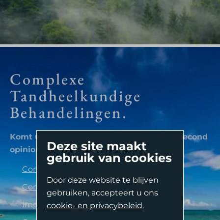
Complexe
Tandheelkundige
Behandelingen.
Komt uw tandarts er niet uit? Kosteloos second
Deze site maakt
opinion. Neem contact op voor:
gebruik van cookies
Komt uw tandarts er niet uit? Kosteloos second
Complexe Endodontologie.
Door deze website te blijven
opinion. Neem contact op voor:
Complexe Parodontologie.
Second Opinion
gebruiken, accepteert u ons
Implantologie
Complexe Endodontologie.
.
cookie- en privacybeleid.
Oriënterend Gesprek