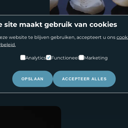
jn porseleinen table
 site maakt gebruik van cookies
eer comfort en u
en knarsen gepaard
eze website te blijven gebruiken, accepteert u ons
cook
beleid.
Analytics
Functioneel
Marketing
OPSLAAN
ACCEPTEER ALLES