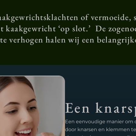
aakgewrichtsklachten of vermoeide,
t kaakgewricht ‘op slot.’ De zogeno
te verhogen halen wij een belangrijk
Een knars
Een eenvoudige manier om d
door knarsen en klemmen tege