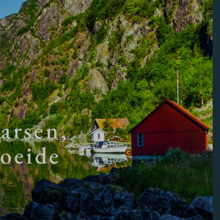
arsen,
oeide