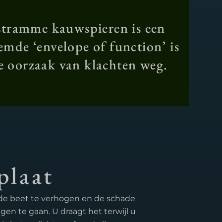
 stramme kauwspieren is een
emde ‘envelope of function’ is
e oorzaak van klachten weg.
plaat
e beet te verhogen en de schade
n te gaan. U draagt het terwijl u