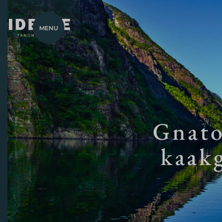
MENU
Gnato
kaak