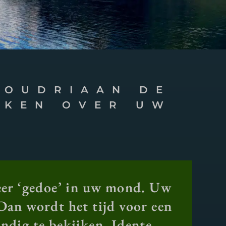
GOUDRIAAN DE
NKEN OVER UW
.
weer ‘gedoe’ in uw mond. Uw
 Dan wordt het tijd voor een
ndig te bekijken. Idente