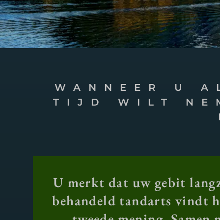
WANNEER U A
TIJD WILT N
U merkt dat uw gebit langz
behandeld tandarts vindt he
tweede mening. Samen me