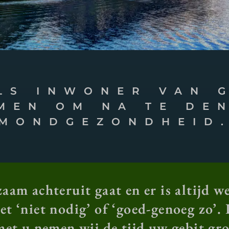
LS INWONER VAN 
EMEN OM NA TE DE
MONDGEZONDHEID
aam achteruit gaat en er is altijd 
t ‘niet nodig’ of ‘goed-genoeg zo’.
t u nemen wij de tijd uw gebit gro