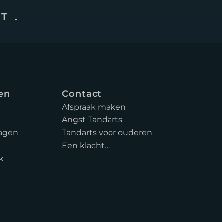
T.
en
Contact
Afspraak maken
Angst Tandarts
ragen
Tandarts voor ouderen
Een klacht…
jk